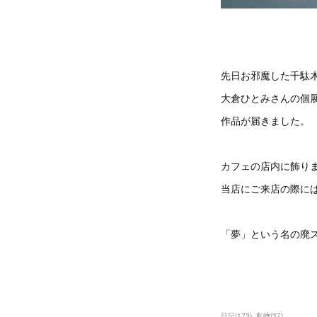
先日お邪魔した千駄
大倉ひとみさんの個
作品が届きました。
カフェの店内に飾り
当店にご来店の際には
「夢」という名の廃
日記
(
173
)
私物
(
37
)