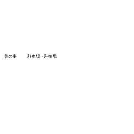
梟の事
駐車場・駐輪場