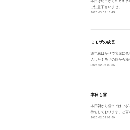
本日は明日からのカキ氷
ご注意下さいませ。
2026.03.03 16:45
ミモザの成長
通年緑ばかりで客席に色
入したミモザの鉢から種
2026.02.26 02:55
本日も雪
本日朝から雪☃️ではござ
待ちしております、と言い
2026.02.08 02:50