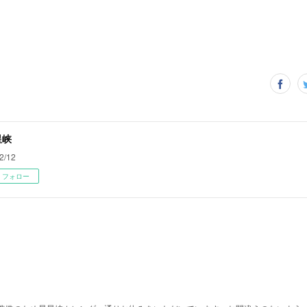
星峡
2/12
フォロー