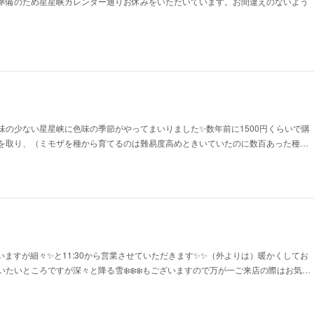
準備のため星星峡カレンダー通りお休みをいただいています。お間違えのないよう
味の少ない星星峡に色味の季節がやってまいりました✨数年前に1500円くらいで購
を取り、（ミモザを種から育てるのは難易度高めときいていたのに数百あった種…
いますが細々✨と11:30から営業させていただきます✨✨（外よりは）暖かくしてお
たいところですが深々と降る雪❄️❄️❄️もございますので万が一ご来店の際はお気…