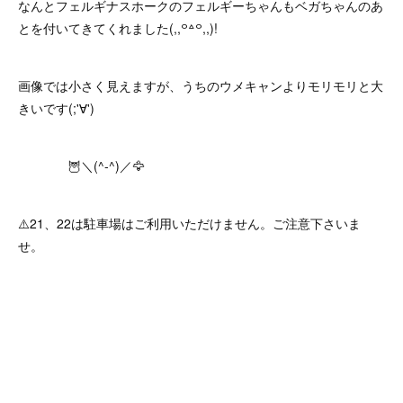
なんとフェルギナスホークのフェルギーちゃんもベガちゃんのあ
とを付いてきてくれました(,,꒪꒫꒪,,)!
画像では小さく見えますが、うちのウメキャンよりモリモリと大
きいです(;'∀')⁡
⁡ 🦉＼(^-^)／🦅
⚠️21、22は駐車場はご利用いただけません。ご注意下さいま
せ。