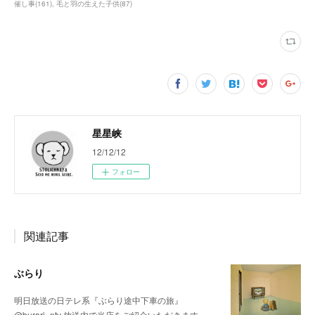
催し事
(
161
)
毛と羽の生えた子供
(
87
)
星星峡
12/12/12
フォロー
関連記事
ぶらり
明日放送の日テレ系『ぶらり途中下車の旅』
@burari_ntv 放送内で当店をご紹介いただきます。…