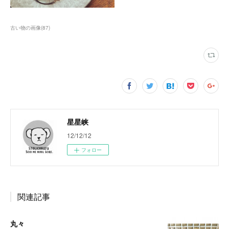
古い物の画像
(
87
)
星星峡
12/12/12
フォロー
関連記事
丸々