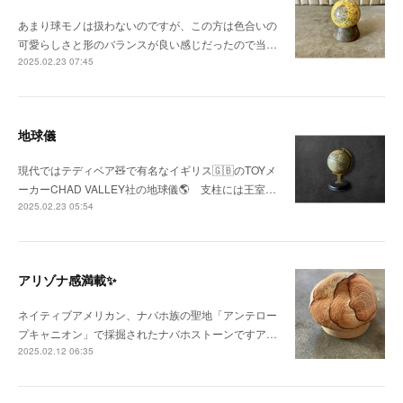
あまり球モノは扱わないのですが、この方は色合いの
可愛らしさと形のバランスが良い感じだったので当…
2025.02.23 07:45
地球儀
現代ではテディベア🧸で有名なイギリス🇬🇧のTOYメ
ーカーCHAD VALLEY社の地球儀🌎 支柱には王室…
2025.02.23 05:54
アリゾナ感満載✨
ネイティブアメリカン、ナバホ族の聖地「アンテロー
プキャニオン」で採掘されたナバホストーンですア…
2025.02.12 06:35