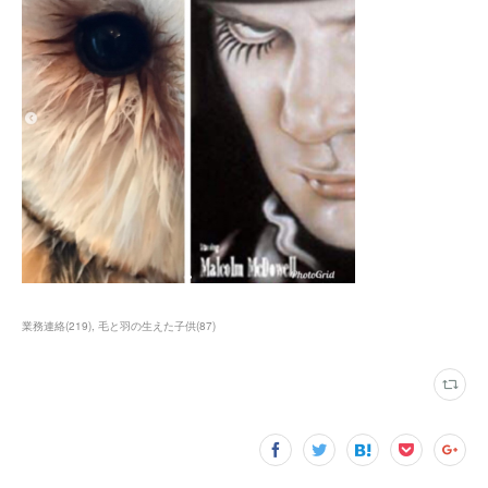
業務連絡
(
219
)
毛と羽の生えた子供
(
87
)