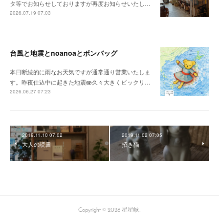
タ等でお知らせしておりますが再度お知らせいたし…
2026.07.19 07:03
台風と地震とnoanoaとボンバッグ
本日断続的に雨なお天気ですが通常通り営業いたしま
す。昨夜仕込中に起きた地震🫨久々大きくビックリ…
2026.06.27 07:23
2019.11.10 07:02
2019.11.02 07:05
大人の読書
招き猫
Copyright ©
2026
星星峡
.