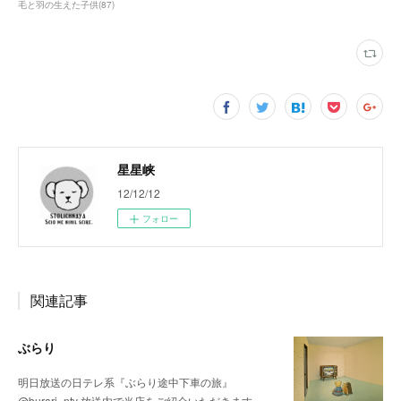
毛と羽の生えた子供
(
87
)
星星峡
12/12/12
フォロー
関連記事
ぶらり
明日放送の日テレ系『ぶらり途中下車の旅』
@burari_ntv 放送内で当店をご紹介いただきます。…