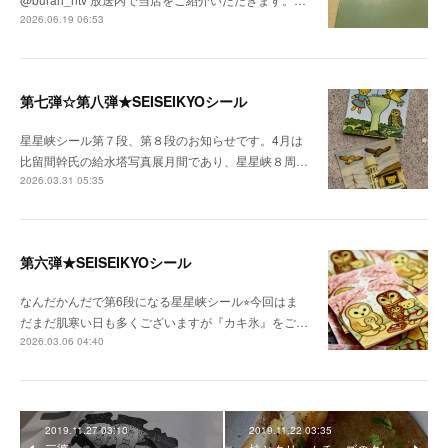
2026.06.19 06:53
第七弾☆第八弾★SEISEIKYOシール
星星峡シール第７段、第８段のお知らせです。4月は
比留間幹氏の給水塔写真展月間であり、星星峡８周…
2026.03.31 05:35
第六弾★SEISEIKYOシール
なんだかんだで第6段になる星星峡シール⭐︎今回はま
だまだ肌寒い日も多くございますが『カキ氷』をご…
2026.03.06 04:40
2019.11.27 03:10
2019.11.22 03:35