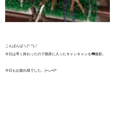
こんばんは＼(^-^)／
今日は早く終わったので 寝床に入ったキャンキャンを📷撮影。
今日もお疲れ様でした。(•ᵕᴗᵕ•)⁾⁾