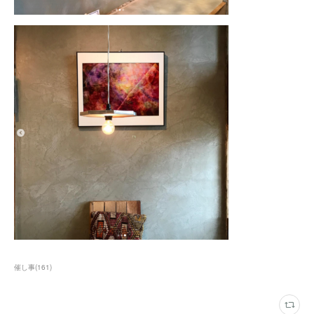
催し事
(
161
)