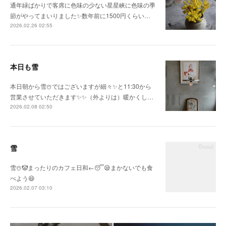
通年緑ばかりで客席に色味の少ない星星峡に色味の季
節がやってまいりました✨数年前に1500円くらい…
2026.02.26 02:55
本日も雪
本日朝から雪☃️ではございますが細々✨と11:30から
営業させていただきます✨✨（外よりは）暖かくし…
2026.02.08 02:50
雪
雪☃️🤡まったりのカフェ日和←😴😪まかないでも食
べよう😆
2026.02.07 03:10