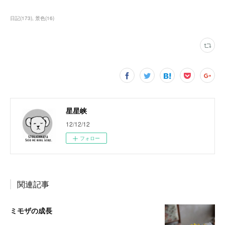
日記
(
173
)
景色
(
16
)
星星峡
12/12/12
フォロー
関連記事
ミモザの成長