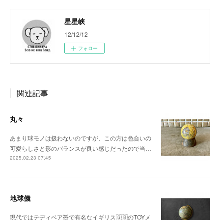
星星峡
12/12/12
フォロー
関連記事
丸々
あまり球モノは扱わないのですが、この方は色合いの
可愛らしさと形のバランスが良い感じだったので当…
2025.02.23 07:45
地球儀
現代ではテディベア🧸で有名なイギリス🇬🇧のTOYメ