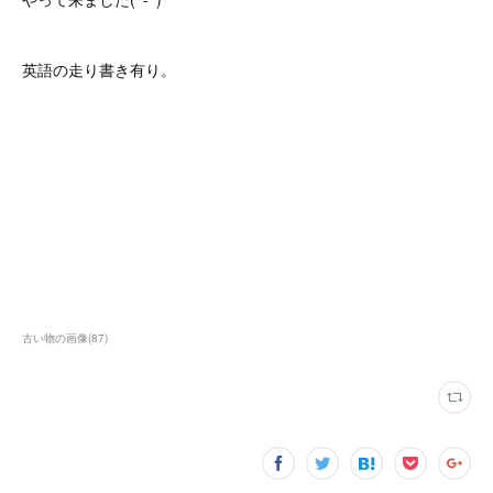
英語の走り書き有り。
古い物の画像
(
87
)