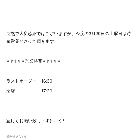
突然で大変恐縮ではございますが、 今度の2月20日の土曜日は時
短営業と させて頂きます。
✳︎✳︎✳︎✳︎✳︎営業時間✳︎✳︎✳︎✳︎✳︎
ラストオーダー 16:30
閉店 17:30
宜しくお願い致します(•ᵕᴗᵕ•)⁾⁾
業務連絡
(
217
)