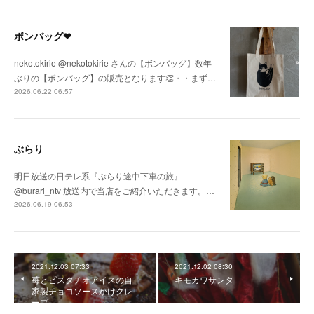
ボンバッグ❤
nekotokirie @nekotokirie さんの【ボンバッグ】数年
ぶりの【ボンバッグ】の販売となります👏・・まず…
2026.06.22 06:57
ぶらり
明日放送の日テレ系『ぶらり途中下車の旅』
@burari_ntv 放送内で当店をご紹介いただきます。…
2026.06.19 06:53
2021.12.03 07:33
2021.12.02 08:30
苺とピスタチオアイスの自
キモカワサンタ
家製チョコソースかけクレ
ープ