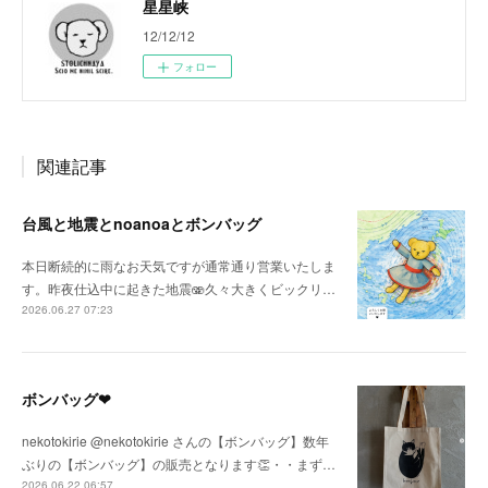
星星峡
12/12/12
フォロー
関連記事
台風と地震とnoanoaとボンバッグ
本日断続的に雨なお天気ですが通常通り営業いたしま
す。昨夜仕込中に起きた地震🫨久々大きくビックリ…
2026.06.27 07:23
ボンバッグ❤
nekotokirie @nekotokirie さんの【ボンバッグ】数年
ぶりの【ボンバッグ】の販売となります👏・・まず…
2026.06.22 06:57