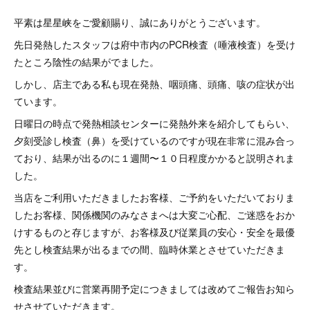
平素は星星峡をご愛顧賜り、誠にありがとうございます。
⁡先日発熱したスタッフは府中市内のPCR検査（唾液検査）を受け
たところ陰性の結果がでました。
⁡しかし、店主である私も現在発熱、咽頭痛、頭痛、咳の症状が出
ています。
⁡日曜日の時点で発熱相談センターに発熱外来を紹介してもらい、
夕刻受診し検査（鼻）を受けているのですが現在非常に混み合っ
ており、結果が出るのに１週間〜１０日程度かかると説明されま
した。
⁡当店をご利用いただきましたお客様、ご予約をいただいておりま
したお客様、関係機関のみなさまへは大変ご心配、ご迷惑をおか
けするものと存じますが、お客様及び従業員の安心・安全を最優
先とし検査結果が出るまでの間、臨時休業とさせていただきま
す。
⁡検査結果並びに営業再開予定につきましては改めてご報告お知ら
せさせていただきます。