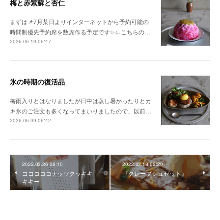
梅と赤紫蘇と杏仁
まずは📌7月某日よりインターネットから予約可能の
時間制優先予約席を数席作る予定です✨←こちらの…
2026.06.19 06:47
氷の時期の復活品
梅雨入りとはなりましたが日中は蒸し暑かったりとカ
キ氷のご注文も多くなってまいりましたので、以前…
2026.06.09 06:42
2022.03.26 06:10
2022.03.18 02:20
コココココナッツクッキキ
『クレープシュゼット』
キキー