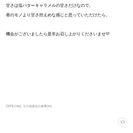
甘さは塩バターキャラメルの甘さだけなので,
巷のモノより甘さ控えめな感じと思っていただけたら。
機会がございましたら是非お召し上がりくださいませ💛
CAFE
(
189
)
その他過去の食事
(
54
)