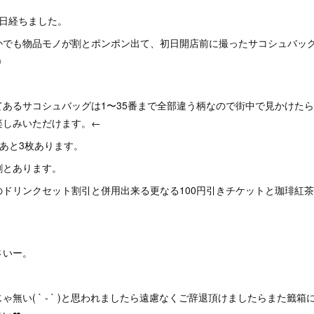
2日経ちました。
かでも物品モノが割とポンポン出て、初日開店前に撮ったサコシュバッ
️
あるサコシュバッグは1〜35番まで全部違う柄なので街中で見かけたら
楽しみいただけます。←
もあと3枚あります。
割とあります。
のドリンクセット割引と併用出来る更なる100円引きチケットと珈琲紅
さいー。
ゃ無い( ` - ` )と思われましたら遠慮なくご辞退頂けましたらまた籤