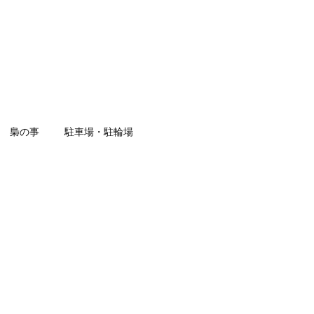
梟の事
駐車場・駐輪場