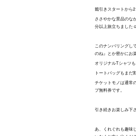
籤引きスタートから
ささやかな景品のな
分以上旅立ちました☺
このナンバリングして
のね』とか密かにお
⁡オリジナルTシャツ
⁡トートバッグもまだ
⁡チケットモノは通常
プ無料券です。
引き続きお楽しみ下
⁡あ、くれぐれも趣味じ