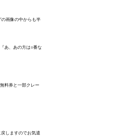
グの画像の中からも半
『あ、あの方は○番な
茶無料券と一部クレー
箱に戻しますのでお気遣