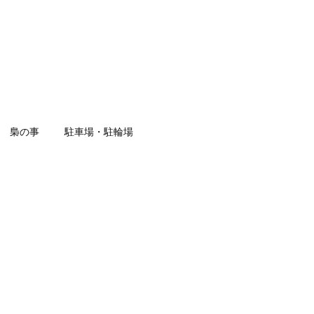
梟の事
駐車場・駐輪場