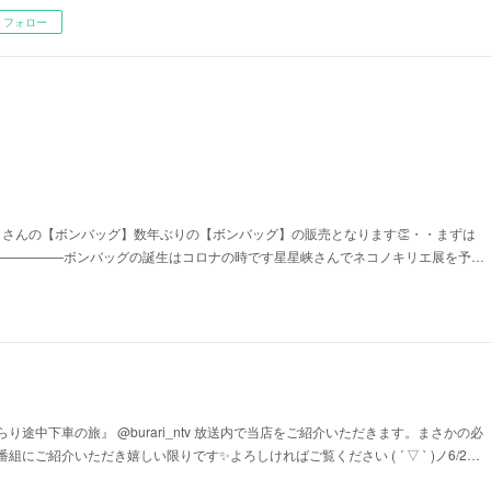
フォロー
ekotokirie さんの【ボンバッグ】数年ぶりの【ボンバッグ】の販売となります👏・・まずは
———————ボンバッグの誕生はコロナの時です星星峡さんでネコノキリエ展を予…
り途中下車の旅』 @burari_ntv 放送内で当店をご紹介いただきます。まさかの必
にご紹介いただき嬉しい限りです✨よろしければご覧ください ( ´ ▽ ` )ノ6/2…