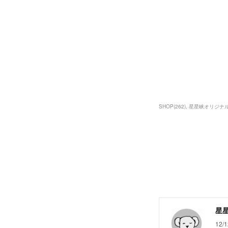
SHOP
(
262
)
星星峡オリジナ
星
12/1