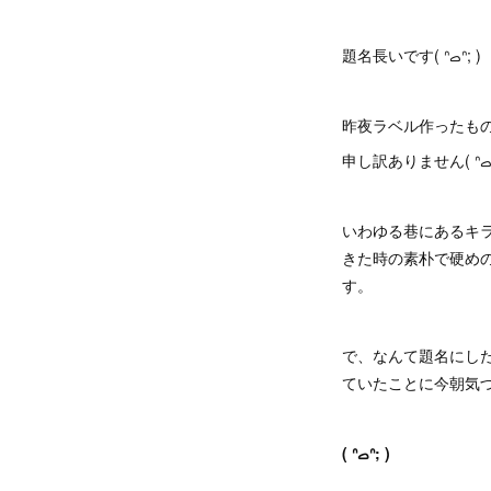
題名長いです( ᐢࡇᐢ; )
昨夜ラベル作ったも
いわゆる巷にあるキ
きた時の素朴で硬め
す。
で、なんて題名にし
ていたことに今朝気
( ᐢࡇᐢ; )