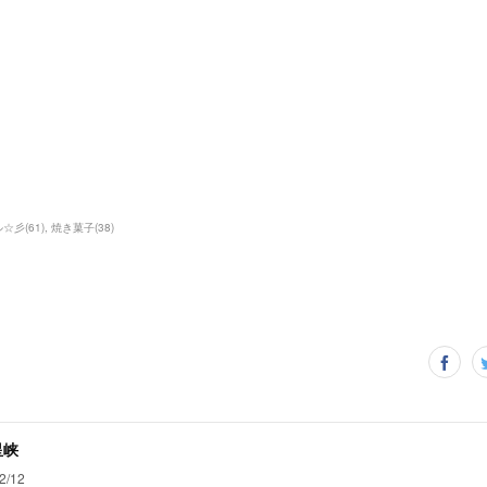
ル☆彡
(
61
)
焼き菓子
(
38
)
星峡
2/12