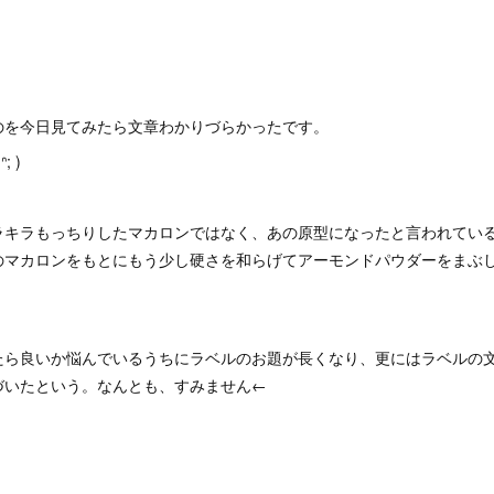
のを今日見てみたら文章わかりづらかったです。
申し訳ありません( ᐢࡇᐢ; )
ラキラもっちりしたマカロンではなく、あの原型になったと言われてい
のマカロンをもとにもう少し硬さを和らげてアーモンドパウダーをまぶ
たら良いか悩んでいるうちにラベルのお題が長くなり、更にはラベルの
づいたという。なんとも、すみません←