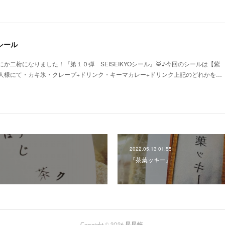
Oシール
か二桁になりました！『第１０弾 SEISEIKYOシール』🥁♪今回のシールは【紫
人様にて・カキ氷・クレープ+ドリンク・キーマカレー+ドリンク上記のどれかを…
2022.05.13 01:55
『茶葉ッキー』