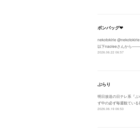
ボンバッグ❤
nekotokirie @n
以下naoleeさんから
2026.06.22 06:57
ぶらり
明日放送の日テレ系『ぶら
ず中の必ず毎週観ている番組
2026.06.19 06:53