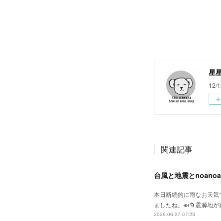
星
12/1
関連記事
台風と地震とnoano
本日断続的に雨なお天気
ましたね。🍛🌀震源地
2026.06.27 07:23