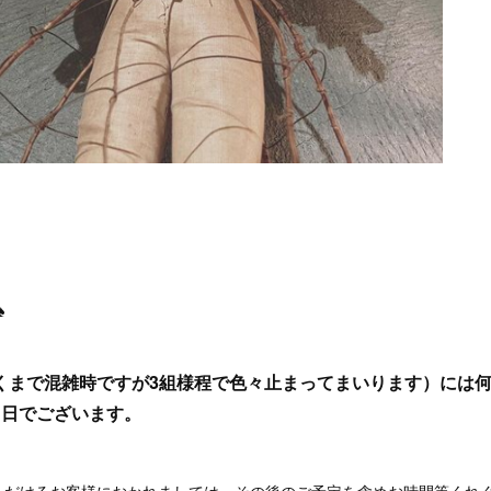
⁡
くまで混雑時ですが3組様程で色々止まってまいります）には
︎日でございます。