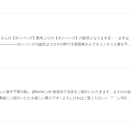
ekotokirie さんの【ボンバッグ】数年ぶりの【ボンバッグ】の販売となります👏・・まずは
———————ボンバッグの誕生はコロナの時です星星峡さんでネコノキリエ展を予…
り途中下車の旅』 @burari_ntv 放送内で当店をご紹介いただきます。まさかの必
にご紹介いただき嬉しい限りです✨よろしければご覧ください ( ´ ▽ ` )ノ6/2…