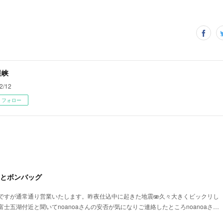
星峡
2/12
フォロー
aとボンバッグ
ですが通常通り営業いたします。昨夜仕込中に起きた地震🫨久々大きくビックリし
が富士五湖付近と聞いてnoanoaさんの安否が気になりご連絡したところnoanoaさ…