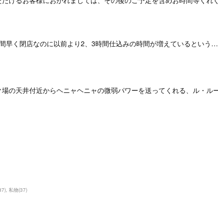
ただけるお客様におかれましては、その後のご予定を含めお時間等くれ
時間早く閉店なのに以前より2、3時間仕込みの時間が増えているという…
ク場の天井付近からヘニャヘニャの微弱パワーを送ってくれる、ル・ルー
87
)
私物
(
37
)