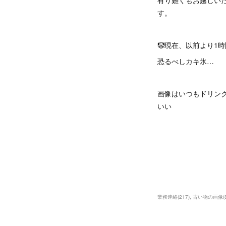
有り難くもお越しい
す。⁡
⁡
🤡現在、以前より1
恐るべしカキ氷…
画像はいつもドリン
いい
業務連絡
(
217
)
古い物の画像
(