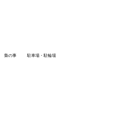
梟の事
駐車場・駐輪場