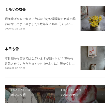
ミモザの成長
通年緑ばかりで客席に色味の少ない星星峡に色味の季
節がやってまいりました✨数年前に1500円くらい…
2026.02.26 02:55
本日も雪
本日朝から雪☃️ではございますが細々✨と11:30から
営業させていただきます✨✨（外よりは）暖かくし…
2026.02.08 02:50
2022.09.10 04:35
2022.09.08 02:20
ポンコツ店
お知らせ色々