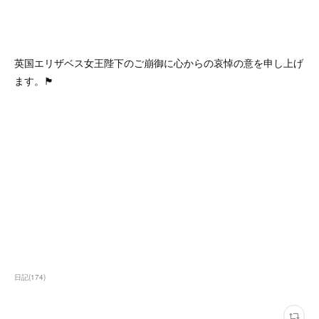
英国エリザベス女王陛下のご崩御に心からの哀悼の意を申し上げ
ます。🏴
日記
(
174
)