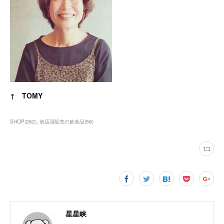
↑ TOMY
SHOP
(
262
)
他店頭販売の飲食品
(
56
)
星星峡