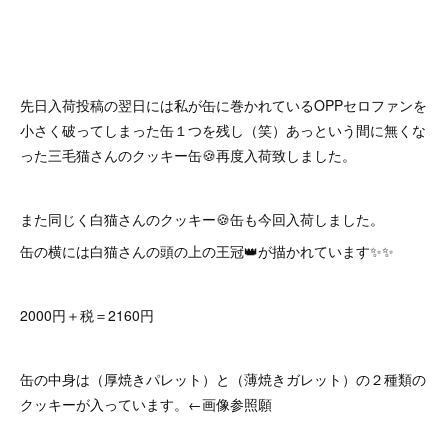
先日入荷投稿の翌日には私が缶に巻かれているOPPセロファンを
小さく破ってしまった缶１つを残し（笑）あっという間に無くな
った三毛猫さんのクッキー缶🍪再度入荷致しました。
また同じく白猫さんのクッキー🍪缶も今回入荷しました。
缶の横には白猫さんの頭の上の王冠👑が描かれています✨✨
2000円＋税＝2160円
缶の中身は（厚焼きパレット）と（薄焼きガレット）の２種類の
クッキーが入っています。←画像参照願