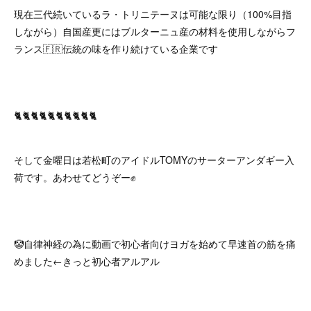
現在三代続いているラ・トリニテーヌは可能な限り（100%目指
しながら）自国産更にはブルターニュ産の材料を使用しながらフ
ランス🇫🇷伝統の味を作り続けている企業です
🐈🐈🐈🐈🐈🐈🐈🐈🐈🐈
そして金曜日は若松町のアイドルTOMYのサーターアンダギー入
荷です。あわせてどうぞー✊
🤡自律神経の為に動画で初心者向けヨガを始めて早速首の筋を痛
めました←きっと初心者アルアル