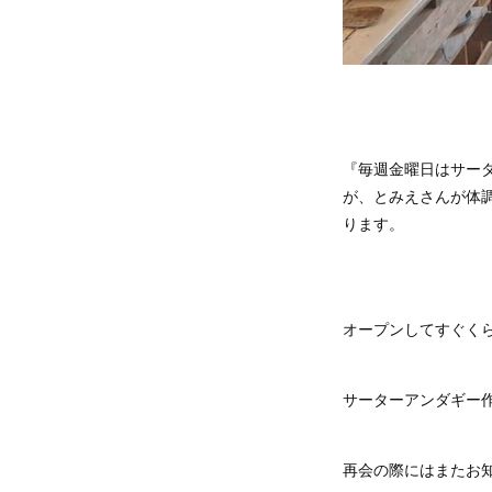
『毎週金曜日はサーターアンダギーの日✧٩( 'ᴗ' )و 
が、とみえさんが体
ります。
オープンしてすぐく
サーターアンダギー作
再会の際にはまたお