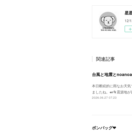
星
12/1
関連記事
台風と地震とnoano
本日断続的に雨なお天気
ましたね。🍛🌀震源地
2026.06.27 07:23
ボンバッグ❤