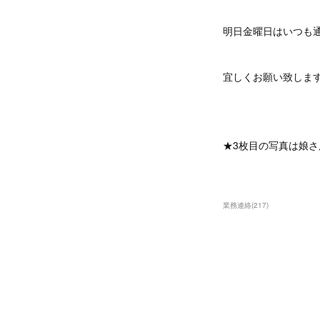
明日金曜日はいつも
宜しくお願い致します(•ᵕ
★3枚目の写真は娘
業務連絡
(
217
)