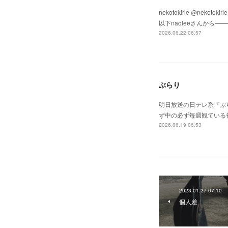
nekotokirie @n
以下naoleeさんから
2026.06.22 06:57
ぶらり
明日放送の日テレ系『ぶら
ず中の必ず毎週観ている番組
2026.06.19 06:53
2023.01.27 07:10
個人差