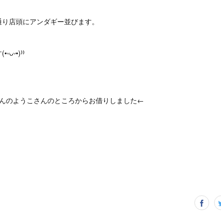
通り店頭にアンダギー並びます。
ᴗᵕ•)⁾⁾
さんのようこさんのところからお借りしました←