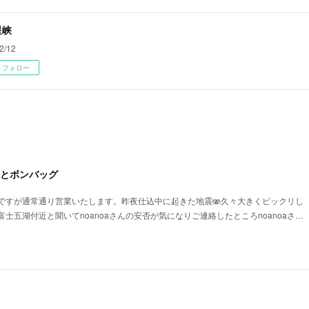
星峡
2/12
フォロー
aとボンバッグ
ですが通常通り営業いたします。昨夜仕込中に起きた地震🫨久々大きくビックリし
が富士五湖付近と聞いてnoanoaさんの安否が気になりご連絡したところnoanoaさ…