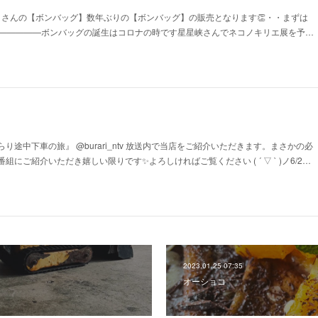
ekotokirie さんの【ボンバッグ】数年ぶりの【ボンバッグ】の販売となります👏・・まずは
———————ボンバッグの誕生はコロナの時です星星峡さんでネコノキリエ展を予…
り途中下車の旅』 @burari_ntv 放送内で当店をご紹介いただきます。まさかの必
にご紹介いただき嬉しい限りです✨よろしければご覧ください ( ´ ▽ ` )ノ6/2…
2023.01.25 07:35
オーショコ