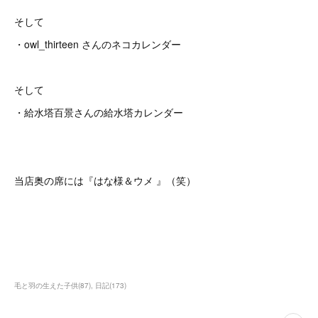
そして
・owl_thirteen さんのネコカレンダー
そして
・給水塔百景さんの給水塔カレンダー
当店奥の席には『はな様＆ウメ 』（笑）
毛と羽の生えた子供
(
87
)
日記
(
173
)