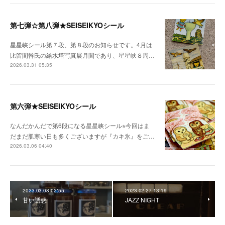
第七弾☆第八弾★SEISEIKYOシール
星星峡シール第７段、第８段のお知らせです。4月は
比留間幹氏の給水塔写真展月間であり、星星峡８周…
2026.03.31 05:35
第六弾★SEISEIKYOシール
なんだかんだで第6段になる星星峡シール⭐︎今回はま
だまだ肌寒い日も多くございますが『カキ氷』をご…
2026.03.06 04:40
2023.03.08 02:55
2023.02.27 13:19
甘い誘惑
JAZZ NIGHT