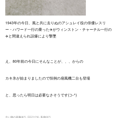
1943年の今日、風と共に去りぬのアシュレイ役の俳優レスリ
ー・ハワード一行の乗った✈️がウィンストン・チャーチル一行の
✈️と間違えられ誤爆により撃墜
え、80年前の今日にそんなことが、、、からの
カキ氷が始まりましたので恒例の扇風機二台も登場
と、思ったら明日は必要なさそうです(⊃-^)
古い物の画像
(
87
)
日記
(
173
)
私物
(
37
)