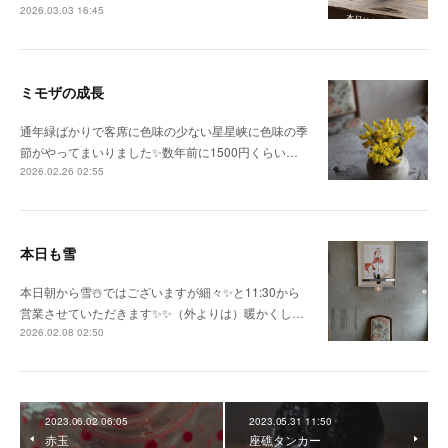
2026.03.03 16:45
ミモザの成長
通年緑ばかりで客席に色味の少ない星星峡に色味の季
節がやってまいりました✨数年前に1500円くらい…
2026.02.26 02:55
本日も雪
本日朝から雪☃️ではございますが細々✨と11:30から
営業させていただきます✨✨（外よりは）暖かくし…
2026.02.08 02:50
2023.06.02 06:05
2023.05.31 11:50
赤玉
座礁タンカー