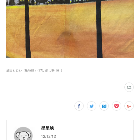
成田ヒロシ（敬称略）
(
17
)
催し事
(
161
)
星星峡
12/12/12