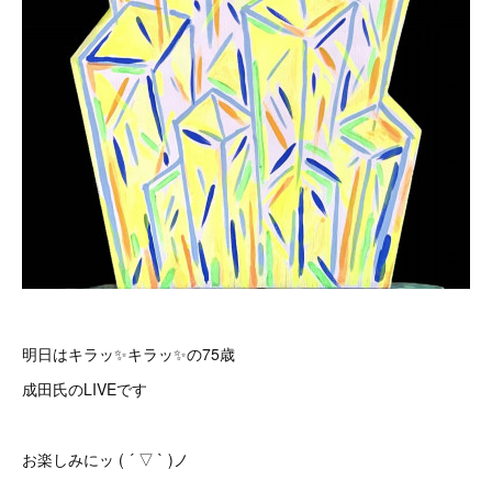
明日はキラッ✨キラッ✨の75歳
成田氏のLIVEです
お楽しみにッ ( ´ ▽ ` )ノ