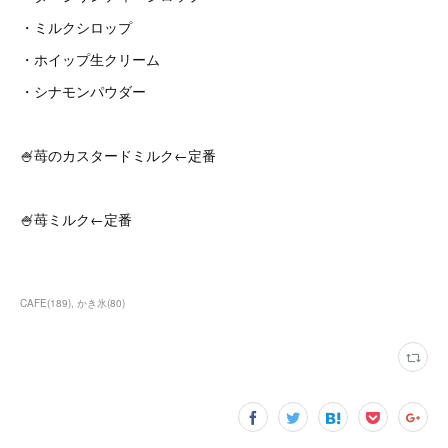
・ミルクシロップ
・ホイップ生クリーム
・シナモンパウダー
🍧苺のカスタードミルク←定番
🍧苺ミルク←定番
CAFE
(
189
)
かき氷
(
80
)