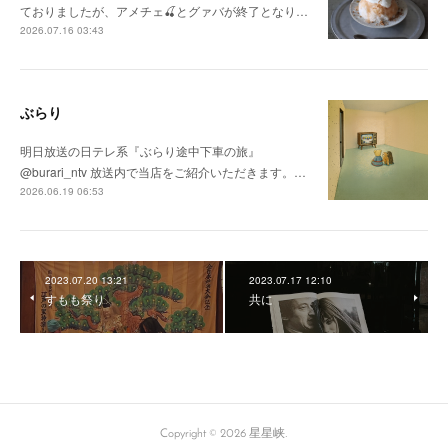
ておりましたが、アメチェ🍒とグァバが終了となり…
2026.07.16 03:43
ぶらり
明日放送の日テレ系『ぶらり途中下車の旅』
@burari_ntv 放送内で当店をご紹介いただきます。…
2026.06.19 06:53
2023.07.20 13:21
2023.07.17 12:10
すもも祭り
共に
Copyright ©
2026
星星峡
.