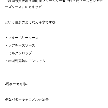
『静岡県賀茂郡河津町産ブルーベリー🫐で作ったソースとレアチ
ーズソース』のカキ氷🍧
という住所のようなカキ氷です😋
・ブルーベリーソース
・レアチーズソース
・ミルクシロップ
・岩城島完熟レモンジャム
▫️現在のカキ氷▫️
🍧塩バターキャラメル←定番