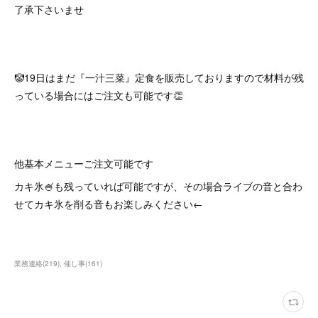
了承下さいませ
🤡19日はまだ『一汁三菜』定食を販売しておりますので材料が残
っている場合にはご注文も可能です👏
他基本メニューご注文可能です
カキ氷🍧も残っていれば可能ですが、その場合ライブの音と合わ
せてカキ氷を削る音もお楽しみください←
業務連絡
(
219
)
催し事
(
161
)