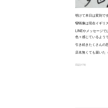
明けて本日は変則で
🤡画像は現在イギリス
LINEやメッセージ
色々感じているようで
引き続きたくさんの
店名無くても届いた（
日記
(
173
)