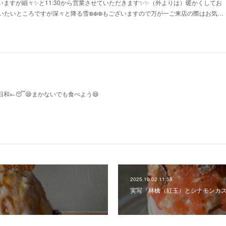
いますが細々✨と11:30から営業させていただきます✨✨（外よりは）暖かくしてお
たいところですが深々と降る雪❄️❄️❄️もございますので万が一ご来店の際はお気…
日和←😴😪まかないでも食べよう😆
2025.10.02 11:55
実写『林檎（紅玉）とシナモンカ