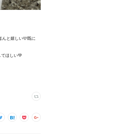
んと嬉しい🩷既に
てほしい💚