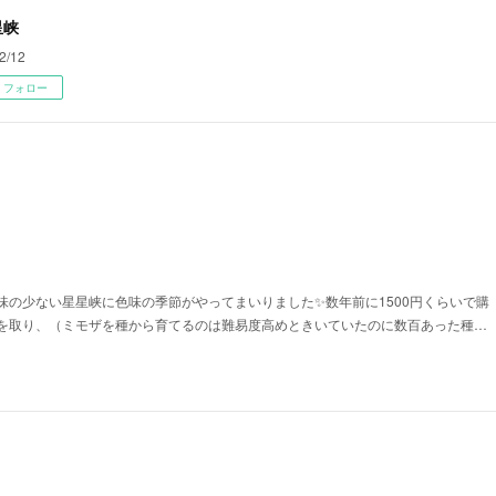
星峡
2/12
フォロー
味の少ない星星峡に色味の季節がやってまいりました✨数年前に1500円くらいで購
を取り、（ミモザを種から育てるのは難易度高めときいていたのに数百あった種…