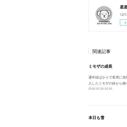
星
12/1
関連記事
ミモザの成長
通年緑ばかりで客席に色
入したミモザの鉢から種
2026.02.26 02:55
本日も雪