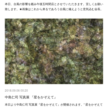
本日、台風の影響を鑑み午後五時閉店とさせていただきます。 宜しくお願い
致します。 ★画像はこれから来るであろう台風に備えようと意気込む会長。
2018.09.06 00:20
中島仁司 写真展 『星をかぞえて』
本日 より中島仁司 写真展 『星をかぞえて』が開催されます。 “ 星をかぞえて