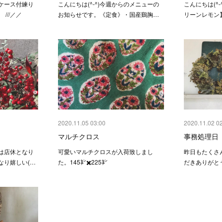
ケース付練り
こんにちは(^-^) 今週からのメニューの
こんにちは(^-
///／／
お知らせです。 《定食》 ・国産鷄胸…
リーンレモン】
2020.11.05 03:00
2020.11.02 0
マルチクロス
事務処理日
は店休となり
可愛いマルチクロスが入荷致しまし
昨日もたくさ
なり嬉しい(…
た。145㌢✖️225㌢
だきありがと