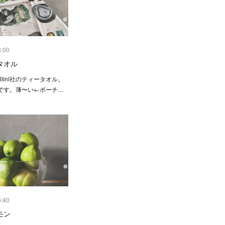
8:00
タオル
llini社のティータオル。
です。薄〜い←ポーチ…
6:40
モン