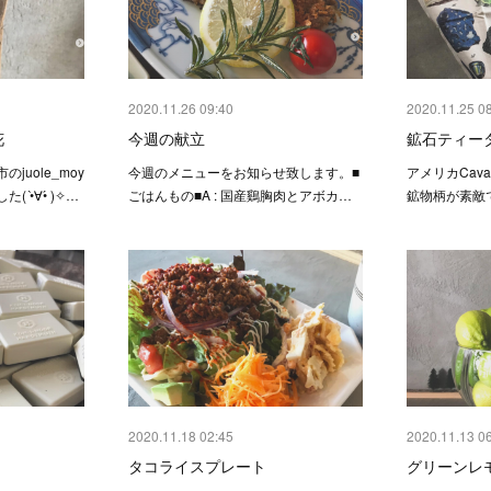
2020.11.26 09:40
2020.11.25 0
花
今週の献立
鉱石ティー
uole_moy
今週のメニューをお知らせ致します。 ■
アメリカCava
̀∀•́ )✧ …
ごはんもの■ A : 国産鷄胸肉とアボカ…
鉱物柄が素敵
2020.11.18 02:45
2020.11.13 0
タコライスプレート
グリーンレ