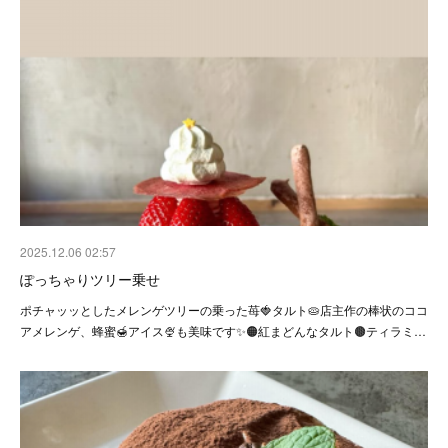
2025.12.06 02:57
ぽっちゃりツリー乗せ
ポチャッッとしたメレンゲツリーの乗った苺🍓タルト🥧店主作の棒状のココ
アメレンゲ、蜂蜜🍯アイス🍨も美味です✨🟠紅まどんなタルト🟤ティラミ…