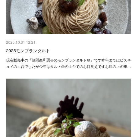
2025.10.31 12:21
2025モンブランタルト
現在販売中の『笠間産和栗🌰のモンブランタルト🥧』です昨年まではビスキ
ュイの土台でしたが今年はタルト🥧の土台でのお目見えですお皿の上の季…