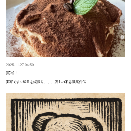
2025.11.27 04:50
実写！
実写です✨🤡皿を縦撮り、、、店主の不思議案件🤔