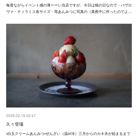
毎度ながらイベント感の薄ーーい当店ですが、今日は猫の日なので・パヴロ
ヴァ・ティラミス各サイズ・苺あんみつに写真の（真夜中に作ったのでよ…
2026.02.19 02:47
久々登場
▫️白玉クリームあんみつ▫️ぜんざい（温or冷）三月からのカキ氷が始まるまで