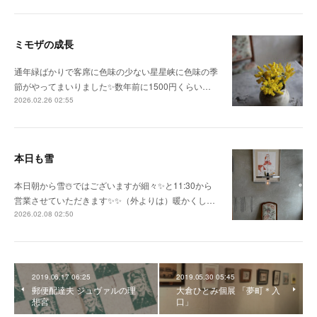
ミモザの成長
通年緑ばかりで客席に色味の少ない星星峡に色味の季
節がやってまいりました✨数年前に1500円くらい…
2026.02.26 02:55
本日も雪
本日朝から雪☃️ではございますが細々✨と11:30から
営業させていただきます✨✨（外よりは）暖かくし…
2026.02.08 02:50
2019.06.17 06:25
2019.05.30 05:45
郵便配達夫 ジュヴァルの理
大倉ひとみ個展 「夢町＊入
想宮
口」