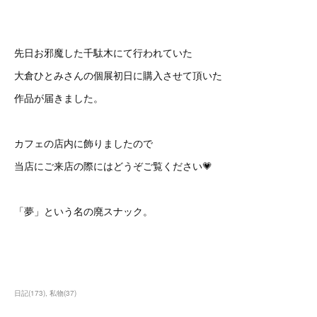
先日お邪魔した千駄木にて行われていた
大倉ひとみさんの個展初日に購入させて頂いた
作品が届きました。
カフェの店内に飾りましたので
当店にご来店の際にはどうぞご覧ください💗
「夢」という名の廃スナック。
日記
(
173
)
私物
(
37
)