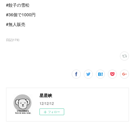
#餃子の雪松
#36個で1000円
#無人販売
日記
(
173
)
星星峡
12/12/12
フォロー