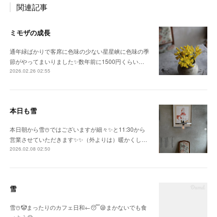
関連記事
ミモザの成長
通年緑ばかりで客席に色味の少ない星星峡に色味の季
節がやってまいりました✨数年前に1500円くらい…
2026.02.26 02:55
本日も雪
本日朝から雪☃️ではございますが細々✨と11:30から
営業させていただきます✨✨（外よりは）暖かくし…
2026.02.08 02:50
雪
雪☃️🤡まったりのカフェ日和←😴😪まかないでも食