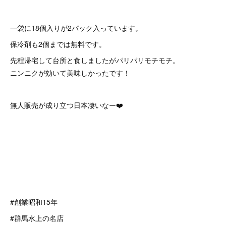
一袋に18個入りが2パック入っています。
保冷剤も2個までは無料です。
先程帰宅して台所と食しましたがパリパリモチモチ。
ニンニクが効いて美味しかったです！
無人販売が成り立つ日本凄いなー❤️
#創業昭和15年
#群馬水上の名店