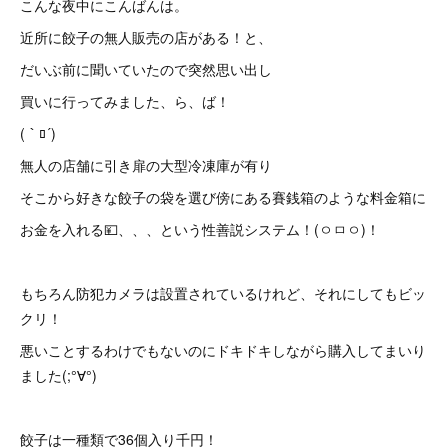
こんな夜中にこんばんは。
近所に餃子の無人販売の店がある！と、
だいぶ前に聞いていたので突然思い出し
買いに行ってみました、ら、ば！
(｀ﾛ´)
無人の店舗に引き扉の大型冷凍庫が有り
そこから好きな餃子の袋を選び 傍にある賽銭箱のような料金箱に
お金を入れる💴、、、という性善説システム！(ㅇㅁㅇ)！
もちろん防犯カメラは設置されているけれど、それにしてもビッ
クリ！
悪いことするわけでもないのにドキドキしながら購入してまいり
ました(;°∀°)
餃子は一種類で36個入り千円！