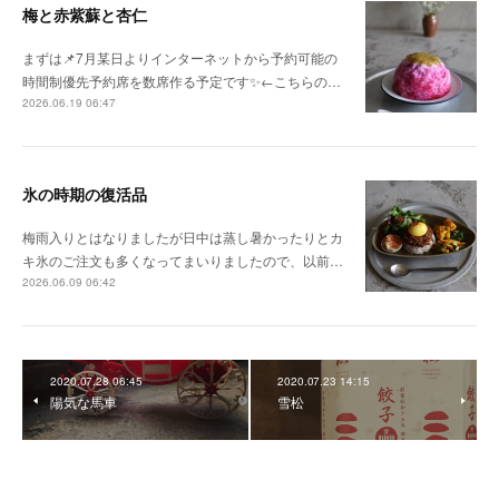
梅と赤紫蘇と杏仁
まずは📌7月某日よりインターネットから予約可能の
時間制優先予約席を数席作る予定です✨←こちらの…
2026.06.19 06:47
氷の時期の復活品
梅雨入りとはなりましたが日中は蒸し暑かったりとカ
キ氷のご注文も多くなってまいりましたので、以前…
2026.06.09 06:42
2020.07.28 06:45
2020.07.23 14:15
陽気な馬車
雪松