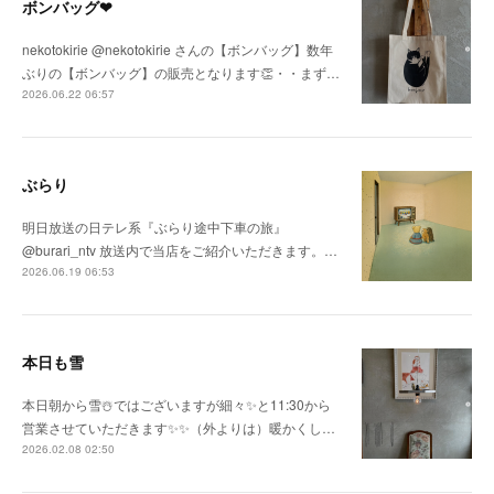
ボンバッグ❤
nekotokirie @nekotokirie さんの【ボンバッグ】数年
ぶりの【ボンバッグ】の販売となります👏・・まず…
2026.06.22 06:57
ぶらり
明日放送の日テレ系『ぶらり途中下車の旅』
@burari_ntv 放送内で当店をご紹介いただきます。…
2026.06.19 06:53
本日も雪
本日朝から雪☃️ではございますが細々✨と11:30から
営業させていただきます✨✨（外よりは）暖かくし…
2026.02.08 02:50