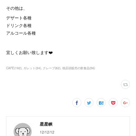
その他は、
デザート各種
ドリンク各種
アルコール各種⁡
宜しくお願い致します❤️
CAFE
(
192
)
ガレット
(
34
)
クレープ
(
62
)
他店頭販売の飲食品
(
56
)
星星峡
12/12/12