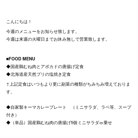
こんにちは！
今週のメニューをお知らせ致します。
今週は来週の火曜日までお休み無しで営業致します。
■FOOD MENU
◆国産鷄むね肉とアボカドの唐揚げ定食
◆北海道産天然ブリの塩焼き定食⁡
↑上記定食はいつもより更に副菜の種類がちみちみ増えておりま
す。
◆自家製キーマカレープレート （ミニサラダ、ラペ等、スープ
付き）
◆（単品）国産鷄むね肉の唐揚げ5個ミニサラダ🥗乗せ