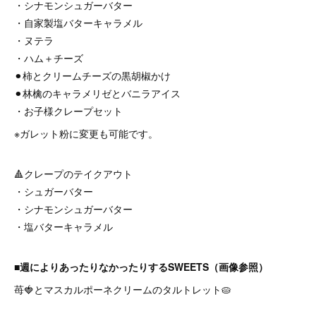
・シナモンシュガーバター
・自家製塩バターキャラメル
・ヌテラ
・ハム＋チーズ
⚫︎柿とクリームチーズの黒胡椒かけ
⚫︎林檎のキャラメリゼとバニラアイス
・お子様クレープセット
⁡※ガレット粉に変更も可能です。
⁡🔺クレープのテイクアウト
・シュガーバター
・シナモンシュガーバター
・塩バターキャラメル
■週によりあったりなかったりするSWEETS（画像参照）
⁡苺🍓とマスカルポーネクリームのタルトレット🥧