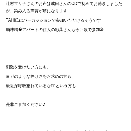
辻村マリナさんのお声は成田さんのCDで初めてお聴きしました
が、染み入る声質が癖になります
⁡TAHI氏はパーカッションで参加いただけるそうです
⁡脳味噌🧠アパートの住人の彩葉さんも今回歌で参加🎤
刺激を受けたい方にも、
ヨガのような静けさをお求めの方も、
最近深呼吸忘れているな😮‍💨という方も、
是非ご参加ください♪