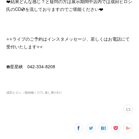
❤️結果どんな感じ？と疑問の方は展示期間中店内では成田ヒロシ
氏のCD💿を流しておりますのでご堪能ください❤️
⭐️⭐️ライブのご予約はインスタメッセージ、若しくはお電話にて
受付いたします⭐️⭐️
☎️星星峡 042-334-8208
成田ヒロシ（敬称略）
(
17
)
催し事
(
161
)