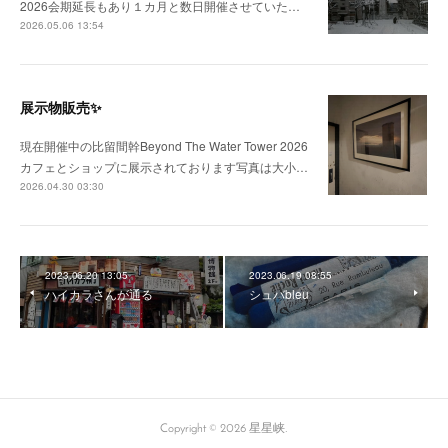
2026会期延長もあり１カ月と数日開催させていた…
2026.05.06 13:54
展示物販売✨
現在開催中の比留間幹Beyond The Water Tower 2026
カフェとショップに展示されております写真は大小…
2026.04.30 03:30
2023.06.20 13:05
2023.06.19 08:55
ハイカラさんが通る
シュバbleu
Copyright ©
2026
星星峡
.