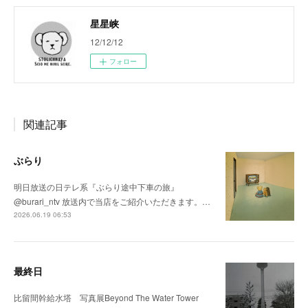
星星峡
12/12/12
フォロー
関連記事
ぶらり
明日放送の日テレ系『ぶらり途中下車の旅』
@burari_ntv 放送内で当店をご紹介いただきます。…
2026.06.19 06:53
最終日
比留間幹給水塔 写真展Beyond The Water Tower