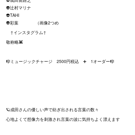
👽成田宙路之
👽辻村マリナ
👽TAHI
👽彩葉 （画像2つめ
⁡ ↑インスタグラム↑
敬称略👾
🎼ミュージックチャージ 2500円税込 ➕ 1オーダー🎼
🪐成田さんの優しい声で紡ぎ出される言葉の数々⁡
心地よくて想像力を刺激され言葉の波に気持ちよく漂えます⁡