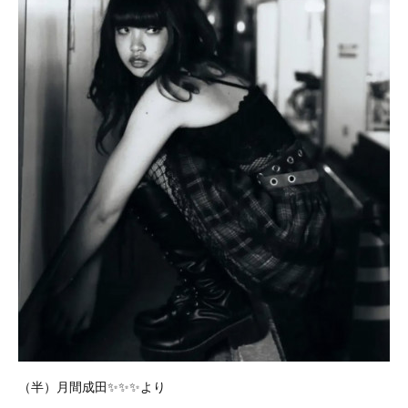
（半）月間成田✨✨✨より