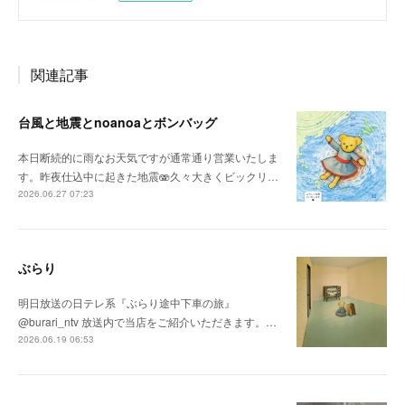
関連記事
台風と地震とnoanoaとボンバッグ
本日断続的に雨なお天気ですが通常通り営業いたしま
す。昨夜仕込中に起きた地震🫨久々大きくビックリ…
2026.06.27 07:23
ぶらり
明日放送の日テレ系『ぶらり途中下車の旅』
@burari_ntv 放送内で当店をご紹介いただきます。…
2026.06.19 06:53