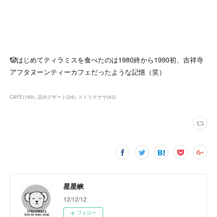
🤡はじめてティラミスを食べたのは1980終から1990初、吉祥寺
アフタヌーンティーカフェだったような記憶（笑）
CAFE
(
189
)
店内デザート
(
34
)
ストリチナヤ
(
43
)
星星峡
12/12/12
フォロー