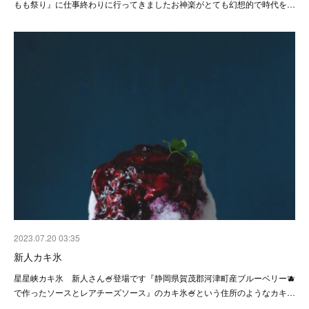
もも祭り』に仕事終わりに行ってきました⁡⁡お神楽がとても幻想的で時代を…
2023.07.20 03:35
新人カキ氷
星星峡カキ氷 新人さん🍧登場です⁡⁡『静岡県賀茂郡河津町産ブルーベリー🫐
で作ったソースとレアチーズソース』のカキ氷🍧⁡という住所のようなカキ…